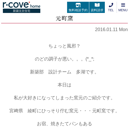
無料相談予約
資料請求
TEL
MENU
新築注文住宅
元町窯
2016.01.11 Mon
ちょっと風邪？
のどの調子が悪い。。。(*_*;
新築部 設計チーム 多湖です。
本日は
私が大好きになってしまった窯元のご紹介です。
宮﨑県 綾町にひっそり佇む窯元・・・元町窯です。
お宿、焼きたてパンもある