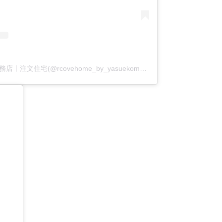
アールコーブ・ホーム by 安江工務店丨注文住宅(@rcovehome_by_yasuekomuten)がシェアした投稿