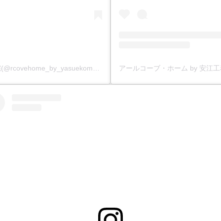
アールコーブ・ホーム by 安江工務店丨注文住宅(@rcovehome_by_yasuekomuten)がシェアした投稿