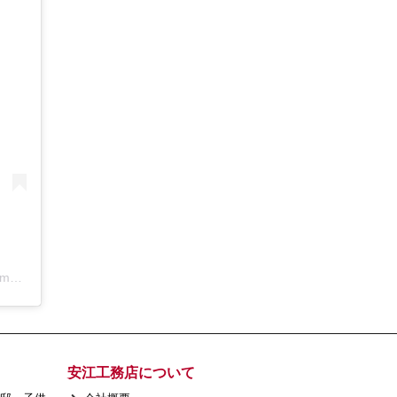
アールコーブ・ホーム by 安江工務店丨注文住宅(@rcovehome_by_yasuekomuten)がシェアした投稿
安江工務店について