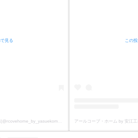
amで見る
この投稿
アールコーブ・ホーム by 安江工務店丨注文住宅(@rcovehome_by_yasuekomuten)がシェアした投稿