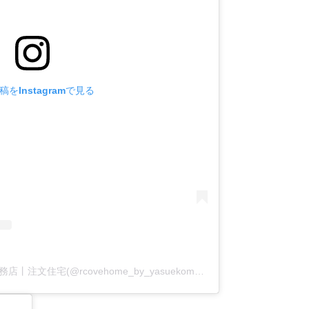
をInstagramで見る
アールコーブ・ホーム by 安江工務店丨注文住宅(@rcovehome_by_yasuekomuten)がシェアした投稿