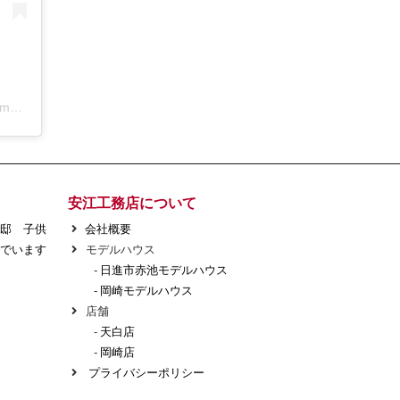
アールコーブ・ホーム by 安江工務店丨注文住宅(@rcovehome_by_yasuekomuten)がシェアした投稿
安江工務店について
様邸 子供
会社概要
でいます
モデルハウス
-
日進市赤池モデルハウス
-
岡崎モデルハウス
店舗
-
天白店
-
岡崎店
プライバシーポリシー