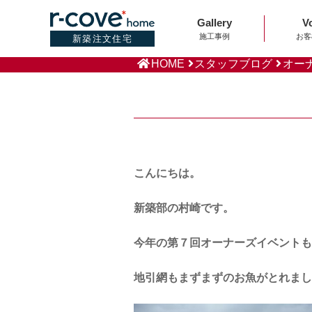
Gallery
V
施工事例
お客
新築注文住宅
HOME
スタッフブログ
オー
こんにちは。
新築部の村崎です。
今年の第７回オーナーズイベントも
地引網もまずまずのお魚がとれまし