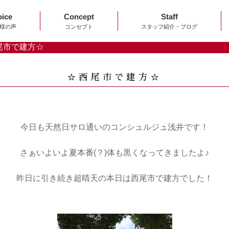
oice
Concept
Staff
様の声
コンセプト
スタッフ紹介・ブログ
尾市で建方☆
☆西尾市で建方☆
今日も天然日サロ通いのコンシュルジュ浅井です！
さぁいよいよ夏本番(？)体も黒くなってきましたよ♪
昨日に引き続き超晴天の本日は西尾市で建方でした！