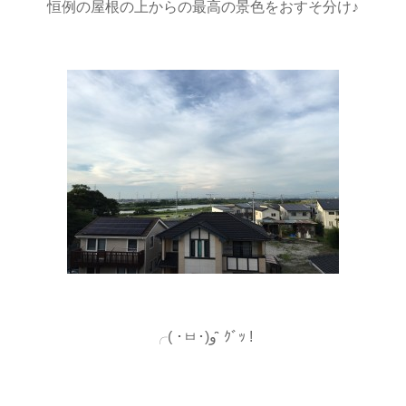
恒例の屋根の上からの最高の景色をおすそ分け♪
╭( ･ㅂ･)و ̑̑ ｸﾞｯ !