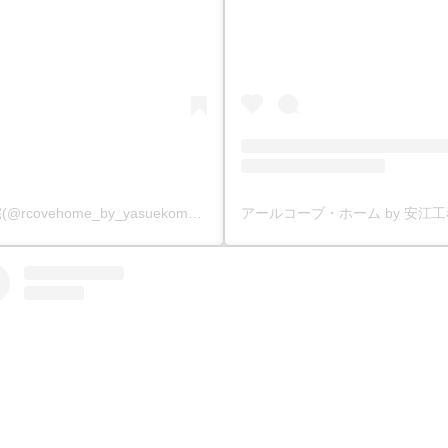
アールコーブ・ホーム by 安江工務店丨注文住宅(@rcovehome_by_yasuekomuten)がシェアした投稿