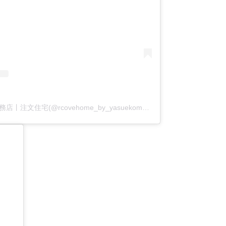
アールコーブ・ホーム by 安江工務店丨注文住宅(@rcovehome_by_yasuekomuten)がシェアした投稿