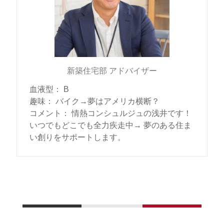
新築住宅部 アドバイザー
血液型
：
B
趣味
：
バイク→夢はアメリカ横断？
コメント
：
情熱コンシュルジュの浅井です！
いつでもどこでも全力疾走中→ 夢のある住ま
い創りをサポートします。