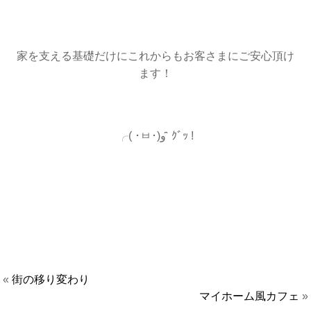
家を支える基礎だけにこれからもお客さまにご安心頂け
ます！
╭( ･ㅂ･)و ̑̑ ｸﾞｯ !
«
街の移り変わり
マイホーム風カフェ
»