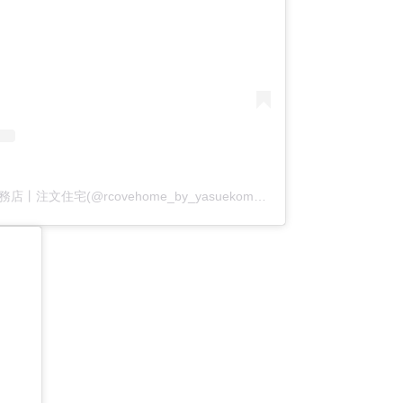
アールコーブ・ホーム by 安江工務店丨注文住宅(@rcovehome_by_yasuekomuten)がシェアした投稿