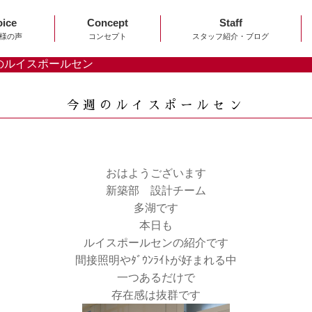
oice
Concept
Staff
様の声
コンセプト
スタッフ紹介・ブログ
のルイスポールセン
今週のルイスポールセン
おはようございます
新築部 設計チーム
多湖です
本日も
ルイスポールセンの紹介です
間接照明やﾀﾞｳﾝﾗｲﾄが好まれる中
一つあるだけで
存在感は抜群です