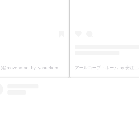
アールコーブ・ホーム by 安江工務店丨注文住宅(@rcovehome_by_yasuekomuten)がシェアした投稿