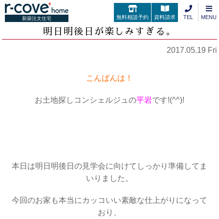
無料相談予約
資料請求
TEL
MENU
新築注文住宅
明日明後日が楽しみすぎる。
2017.05.19 Fri
こんばんは！
お土地探しコンシェルジュの
平岩
です!(^^)!
・
・
本日は明日明後日の見学会に向けてしっかり準備してま
いりました。
今回のお家も本当にカッコいい素敵な仕上がりになって
おり、