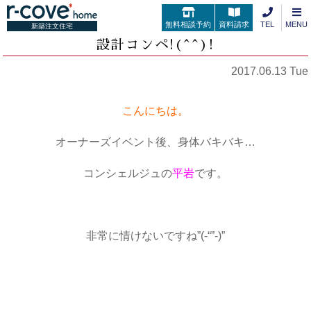
無料相談予約
資料請求
TEL
MENU
新築注文住宅
設計コンペ!(^^)!
2017.06.13 Tue
こんにちは。
オーナーズイベント後、身体バキバキ…
コンシェルジュの
平岩
です。
・
非常に情けないですね”(-“”-)”
・
・