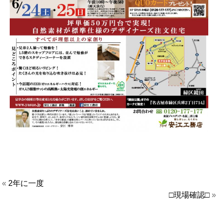
«
2年に一度
□現場確認□
»