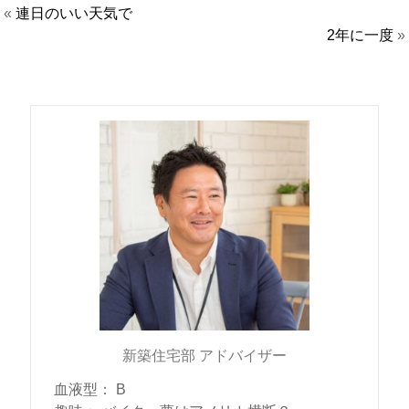
«
連日のいい天気で
2年に一度
»
新築住宅部 アドバイザー
血液型
：
B