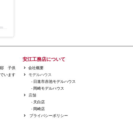
アールコーブ・ホーム by 安江工務店丨注文住宅(@rcovehome_by_yasuekomuten)がシェアした投稿
安江工務店について
様邸 子供
会社概要
でいます
モデルハウス
-
日進市赤池モデルハウス
-
岡崎モデルハウス
店舗
-
天白店
-
岡崎店
プライバシーポリシー