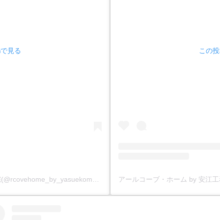
amで見る
この投稿
アールコーブ・ホーム by 安江工務店丨注文住宅(@rcovehome_by_yasuekomuten)がシェアした投稿