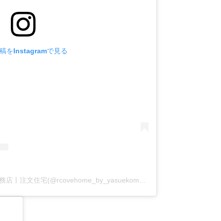
をInstagramで見る
アールコーブ・ホーム by 安江工務店丨注文住宅(@rcovehome_by_yasuekomuten)がシェアした投稿