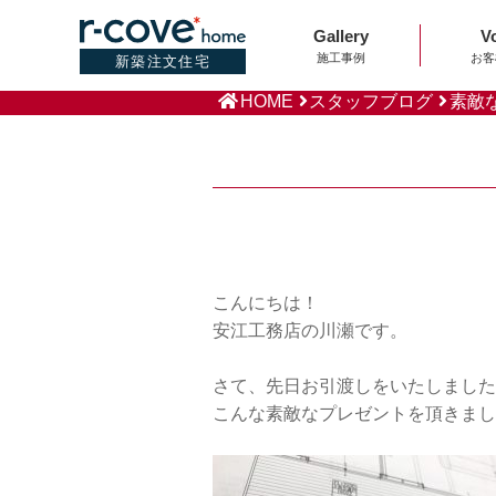
Gallery
V
施工事例
お客
新築注文住宅
HOME
スタッフブログ
素敵
こんにちは！
安江工務店の川瀬です。
さて、先日お引渡しをいたしました
こんな素敵なプレゼントを頂きまし