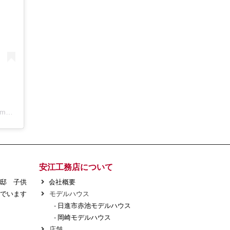
アールコーブ・ホーム by 安江工務店丨注文住宅(@rcovehome_by_yasuekomuten)がシェアした投稿
安江工務店について
様邸 子供
会社概要
でいます
モデルハウス
-
日進市赤池モデルハウス
-
岡崎モデルハウス
店舗