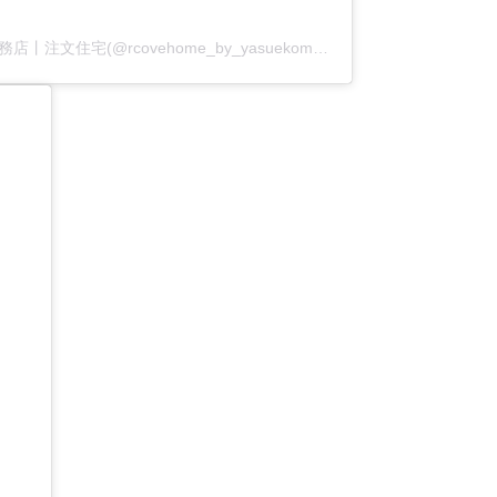
アールコーブ・ホーム by 安江工務店丨注文住宅(@rcovehome_by_yasuekomuten)がシェアした投稿