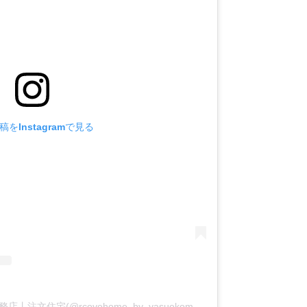
をInstagramで見る
アールコーブ・ホーム by 安江工務店丨注文住宅(@rcovehome_by_yasuekomuten)がシェアした投稿