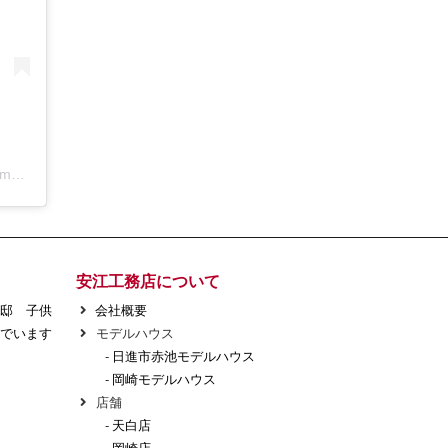
アールコーブ・ホーム by 安江工務店丨注文住宅(@rcovehome_by_yasuekomuten)がシェアした投稿
安江工務店について
様邸 子供
会社概要
でいます
モデルハウス
-
日進市赤池モデルハウス
-
岡崎モデルハウス
店舗
-
天白店