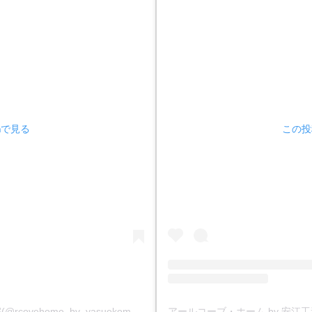
amで見る
この投稿
アールコーブ・ホーム by 安江工務店丨注文住宅(@rcovehome_by_yasuekomuten)がシェアした投稿