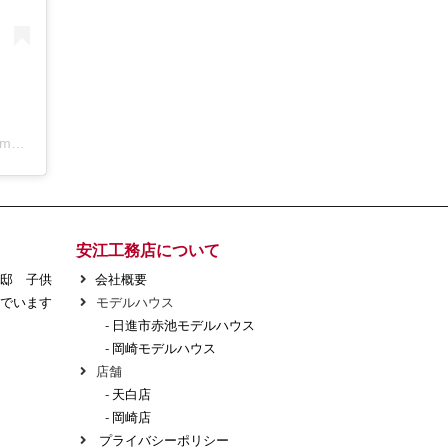
アールコーブ・ホーム by 安江工務店丨注文住宅(@rcovehome_by_yasuekomuten)がシェアした投稿
安江工務店について
様邸 子供
会社概要
でいます
モデルハウス
-
日進市赤池モデルハウス
-
岡崎モデルハウス
店舗
-
天白店
-
岡崎店
プライバシーポリシー