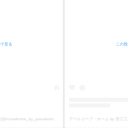
amで見る
この投稿
アールコーブ・ホーム by 安江工務店丨注文住宅(@rcovehome_by_yasuekomuten)がシェアした投稿