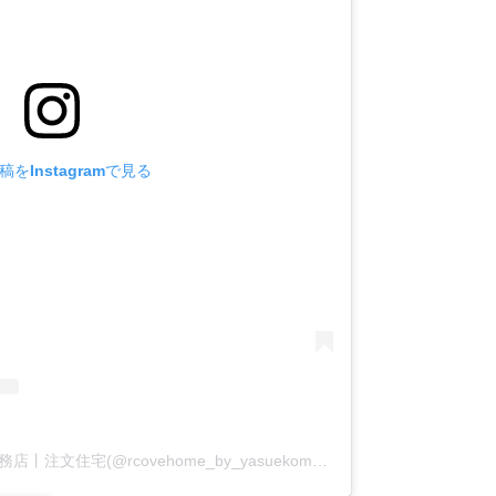
をInstagramで見る
アールコーブ・ホーム by 安江工務店丨注文住宅(@rcovehome_by_yasuekomuten)がシェアした投稿