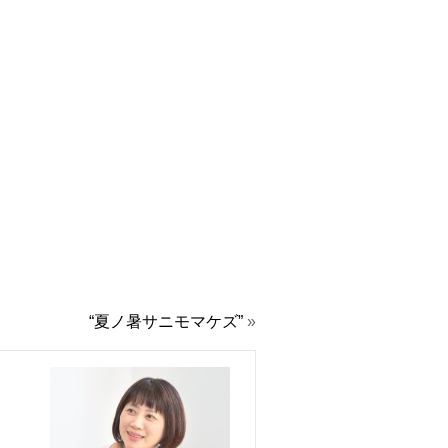
“夏ノ暑サニモマケズ”
»