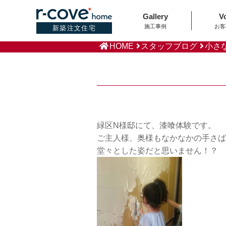
Gallery
V
施工事例
お客
新築注文住宅
HOME
スタッフブログ
小さ
緑区N様邸にて、漆喰体験です。
ご主人様、奥様もなかなかの手さば
堂々とした姿だと思いません！？