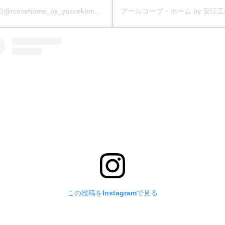
アールコーブ・ホーム by 安江工務店丨注文住宅(@rcovehome_by_yasuekomuten)がシェアした投稿
この投稿をInstagramで見る