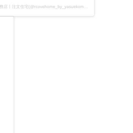
アールコーブ・ホーム by 安江工務店丨注文住宅(@rcovehome_by_yasuekomuten)がシェアした投稿