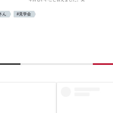
さん
見学会