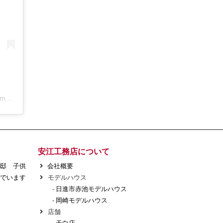
アールコーブ・ホーム by 安江工務店丨注文住宅(@rcovehome_by_yasuekomuten)がシェアした投稿
安江工務店について
様邸 子供
会社概要
でいます
モデルハウス
-
日進市赤池モデルハウス
-
岡崎モデルハウス
店舗