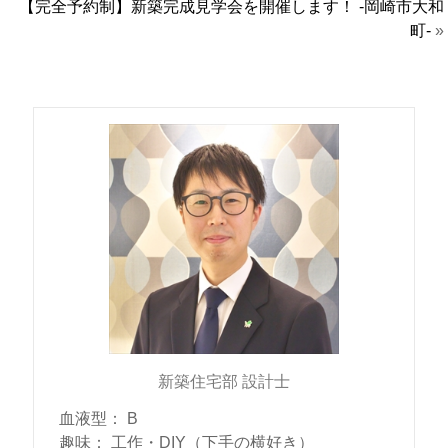
【完全予約制】新築完成見学会を開催します！ -岡崎市大和
町-
»
新築住宅部 設計士
血液型
：
B
趣味
：
工作・DIY（下手の横好き）