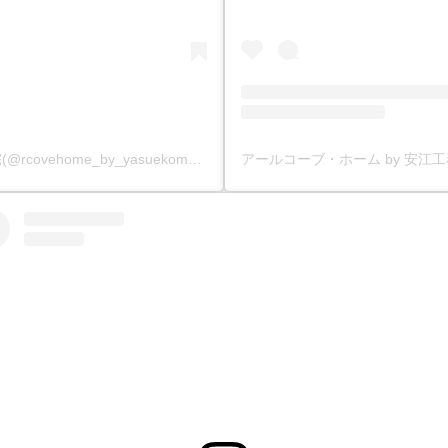
アールコーブ・ホーム by 安江工務店丨注文住宅(@rcovehome_by_yasuekomuten)がシェアした投稿