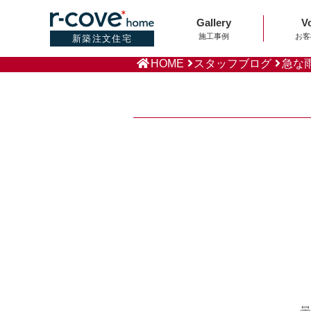
Gallery
V
施工事例
お客
新築注文住宅
HOME
スタッフブログ
急な
こん
この間の休みに久し