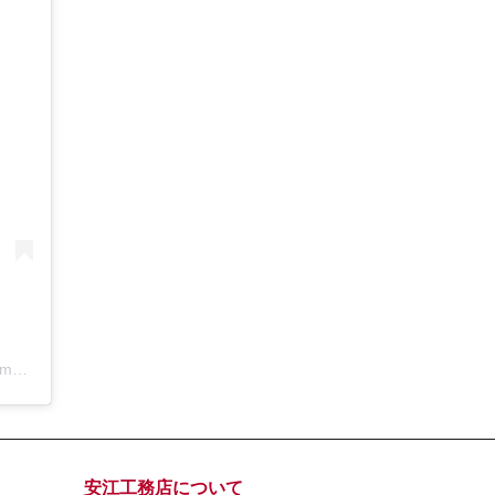
アールコーブ・ホーム by 安江工務店丨注文住宅(@rcovehome_by_yasuekomuten)がシェアした投稿
安江工務店について