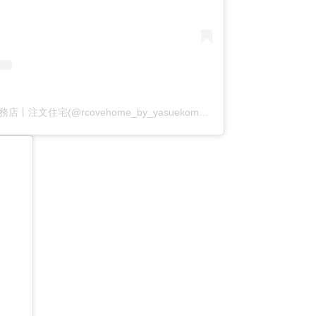
アールコーブ・ホーム by 安江工務店丨注文住宅(@rcovehome_by_yasuekomuten)がシェアした投稿