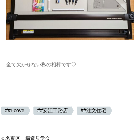
全て欠かせない私の相棒です♡
#r-cove
#安江工務店
#注文住宅
«
名東区 構造見学会