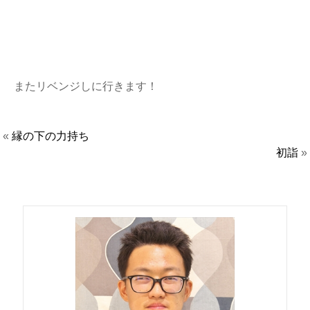
またリベンジしに行きます！
«
縁の下の力持ち
初詣
»