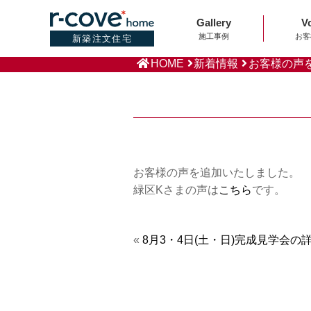
Gallery
V
施工事例
お客
新築注文住宅
HOME
新着情報
お客様の声
お客様の声を追加いたしました。
緑区Kさまの声は
こちら
です。
«
8月3・4日(土・日)完成見学会