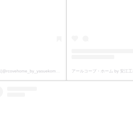
アールコーブ・ホーム by 安江工務店丨注文住宅(@rcovehome_by_yasuekomuten)がシェアした投稿