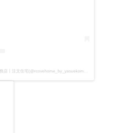
アールコーブ・ホーム by 安江工務店丨注文住宅(@rcovehome_by_yasuekomuten)がシェアした投稿