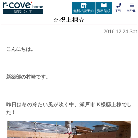
無料相談予約
資料請求
TEL
MENU
新築注文住宅
☆祝上棟☆
2016.12.24 Sat
こんにちは。
新築部の村崎です。
昨日は冬の冷たい風が吹く中、瀬戸市 K様邸上棟でし
た！