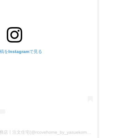
をInstagramで見る
アールコーブ・ホーム by 安江工務店丨注文住宅(@rcovehome_by_yasuekomuten)がシェアした投稿