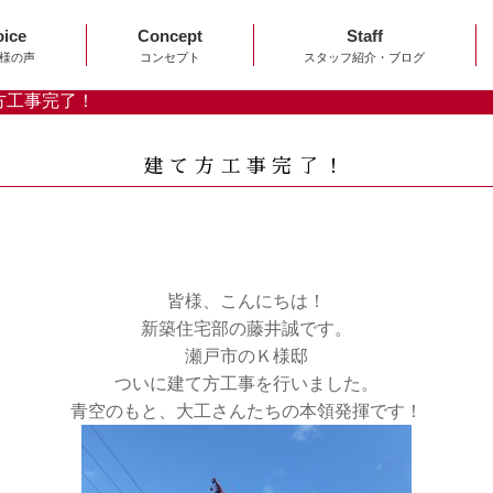
oice
Concept
Staff
様の声
コンセプト
スタッフ紹介・ブログ
方工事完了！
建て方工事完了！
皆様、こんにちは！
新築住宅部の藤井誠です。
瀬戸市のＫ様邸
ついに建て方工事を行いました。
青空のもと、大工さんたちの本領発揮です！