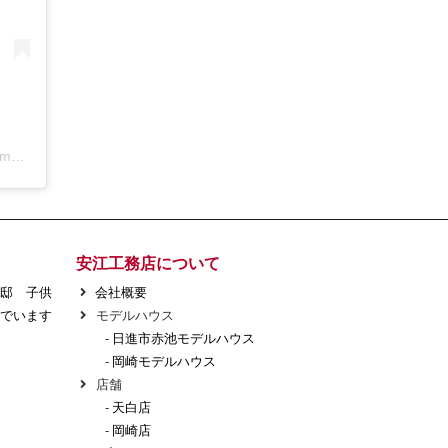
アールコーブ・ホーム by 安江工務店丨注文住宅(@rcovehome_by_yasuekomuten)がシェアした投稿
安江工務店について
様邸 子供
会社概要
でいます
モデルハウス
-
日進市赤池モデルハウス
-
岡崎モデルハウス
店舗
-
天白店
-
岡崎店