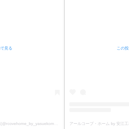
amで見る
この投稿
アールコーブ・ホーム by 安江工務店丨注文住宅(@rcovehome_by_yasuekomuten)がシェアした投稿