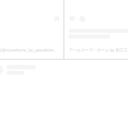
アールコーブ・ホーム by 安江工務店丨注文住宅(@rcovehome_by_yasuekomuten)がシェアした投稿