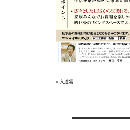
«
入道雲