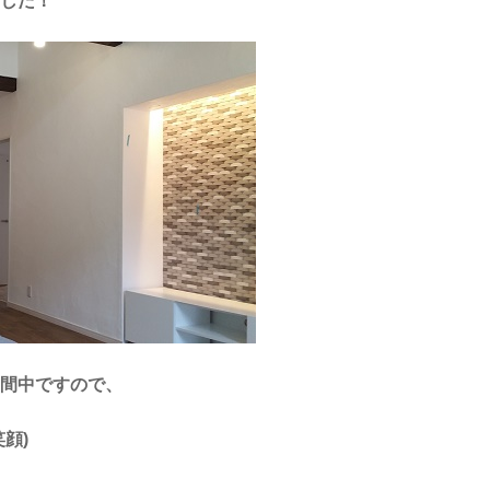
した！
間中ですので、
顔)