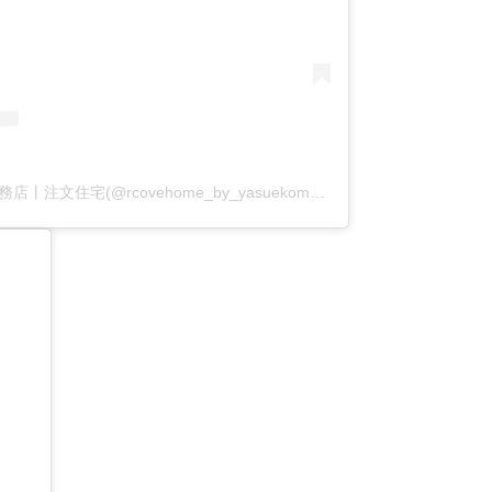
アールコーブ・ホーム by 安江工務店丨注文住宅(@rcovehome_by_yasuekomuten)がシェアした投稿