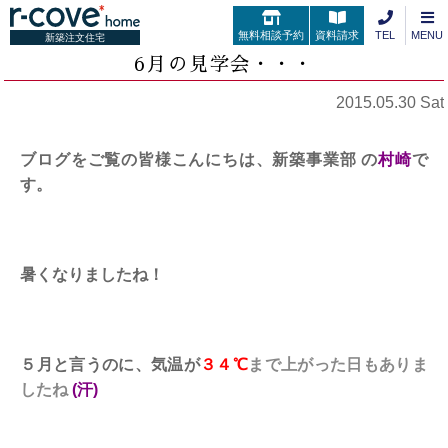
無料相談予約
資料請求
TEL
MENU
新築注文住宅
6月の見学会・・・
2015.05.30 Sat
ブログをご覧の皆様こんにちは、新築事業部 の
村崎
で
す。
暑くなりましたね！
５月と言うのに、気温が
３４℃
まで上がった
日もありま
したね
(汗)